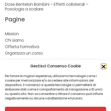
Dose Bentelan Bambini – Effetti collaterali –
Posologia a scalare
Pagine
Mission
Chi siamo
Offerta formativa
Organizza un corso
Disclamer
Gestisci Consenso Cookie
Attenzione: Le informazioni contenute in questo sito hanno
Per fornire le migliori esperienze, utilizziamo tecnologie come i
esclusivamente scopo informativo e in nessun caso possono
cookie per memorizzare e/o accedere alle informazioni del
costituire la formulazione di una diagnosi o la prescrizione di
dispositivo. Il consenso a queste tecnologie ci permetterà di
un trattamento. Le informazioni contenute nel sito non
elaborare dati come il comportamento di navigazione o ID unici
intendono e non devono in alcun modo sostituire il rapporto
su questo sito. Non acconsentire o ritirare il consenso può influire
diretto medico-paziente o la visita specialistica. Si
negativamente su alcune caratteristiche e funzioni.
raccomanda di chiedere sempre il parere del proprio
medico curante e/o di specialisti riguardo qualsiasi