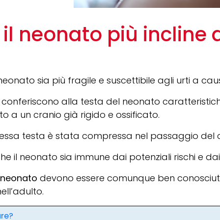
il neonato più incline a
nato sia più fragile e suscettibile agli urti a ca
e conferiscono alla testa del neonato caratteristic
o a un cranio già rigido e ossificato.
tessa testa è stata compressa nel passaggio del 
e il neonato sia immune dai potenziali rischi e da
l neonato
devono essere comunque ben conosciuti
ll’adulto.
are?