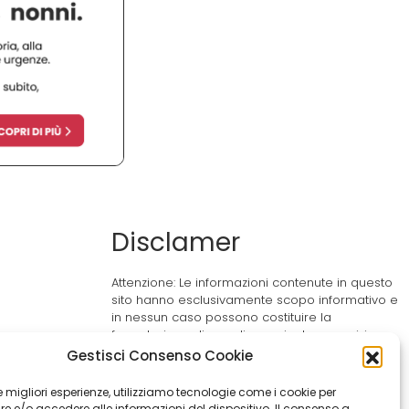
Disclamer
Attenzione: Le informazioni contenute in questo
sito hanno esclusivamente scopo informativo e
in nessun caso possono costituire la
formulazione di una diagnosi o la prescrizione
a
di un trattamento. Le informazioni contenute nel
Gestisci Consenso Cookie
rso
sito non intendono e non devono in alcun
modo sostituire il rapporto diretto medico-
 le migliori esperienze, utilizziamo tecnologie come i cookie per
paziente o la visita specialistica. Si
 e/o accedere alle informazioni del dispositivo. Il consenso a