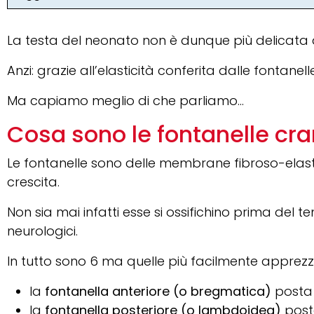
La testa del neonato non è dunque più delicata d
Anzi: grazie all’elasticità conferita dalle fonta
Ma capiamo meglio di che parliamo…
Cosa sono le fontanelle cr
Le fontanelle sono delle membrane fibroso-elastic
crescita.
Non sia mai infatti esse si ossifichino prima del t
neurologici.
In tutto sono 6 ma quelle più facilmente apprezzab
la
fontanella anteriore (o bregmatica)
posta 
la
fontanella posteriore (o lambdoidea)
post