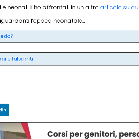
i e neonati li ho affrontati in un altro
articolo su qu
 riguardanti l’epoca neonatale…
hezia?
mi e falsi miti
dIn