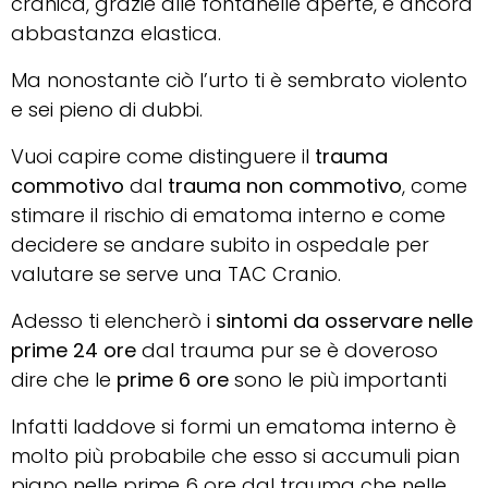
cranica, grazie alle fontanelle aperte, è ancora
abbastanza elastica.
Ma nonostante ciò l’urto ti è sembrato violento
e sei pieno di dubbi.
Vuoi capire come distinguere il
trauma
commotivo
dal
trauma
non commotivo
, come
stimare il rischio di ematoma interno e come
decidere se andare subito in ospedale per
valutare se serve una TAC Cranio.
Adesso ti elencherò i
sintomi da osservare nelle
prime 24 ore
dal trauma pur se è doveroso
dire che le
prime 6 ore
sono le più importanti
Infatti laddove si formi un ematoma interno è
molto più probabile che esso si accumuli pian
piano nelle prime 6 ore dal trauma che nelle