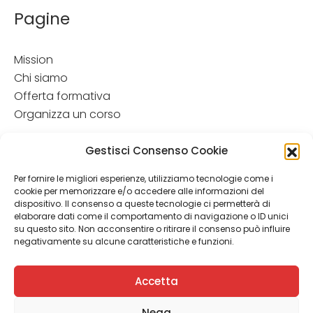
Pagine
Mission
Chi siamo
Offerta formativa
Organizza un corso
Disclamer
Gestisci Consenso Cookie
Attenzione: Le informazioni contenute in questo sito hanno
Per fornire le migliori esperienze, utilizziamo tecnologie come i
esclusivamente scopo informativo e in nessun caso possono
cookie per memorizzare e/o accedere alle informazioni del
costituire la formulazione di una diagnosi o la prescrizione di
dispositivo. Il consenso a queste tecnologie ci permetterà di
un trattamento. Le informazioni contenute nel sito non
elaborare dati come il comportamento di navigazione o ID unici
intendono e non devono in alcun modo sostituire il rapporto
su questo sito. Non acconsentire o ritirare il consenso può influire
diretto medico-paziente o la visita specialistica. Si
negativamente su alcune caratteristiche e funzioni.
raccomanda di chiedere sempre il parere del proprio
medico curante e/o di specialisti riguardo qualsiasi
Accetta
indicazione rip ortata.
Nega