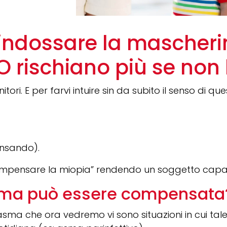
 indossare la mascheri
 O rischiano più se non
ri. E per farvi intuire sin da subito il senso di q
pensando).
 “compensare la miopia” rendendo un soggetto capa
asma può essere compensata
ie d’asma che ora vedremo vi sono situazioni in cui 