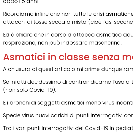
dopo i 5 anni.
Ricordiamo infine che non tutte le
crisi asmatich
attacchi di tosse secca o mista (cioè fasi secche
Ed è chiaro che in corso d’attacco asmatico acu
respirazione, non può indossare mascherina.
Asmatici in classe senza m
A chiusura di quest’articolo mi prime dunque 
Se infatti decidessimo di controindicarne l’uso a 
(non solo Covid-19).
E i bronchi di soggetti asmatici meno virus incont
Specie virus nuovi carichi di punti interrogativi co
Tra i vari punti interrogativi del Covid-19 in p