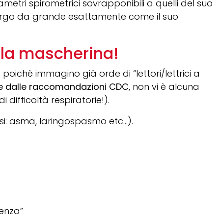
etri spirometrici sovrapponibili a quelli del suo
irurgo da grande esattamente come il suo
lla mascherina!
ichè immagino già orde di “lettori/lettrici a
e dalle raccomandazioni CDC
, non vi è alcuna
difficoltà respiratorie!).
si: asma, laringospasmo etc…).
enza”