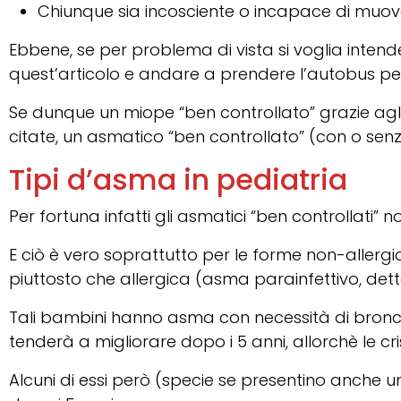
Chiunque sia incosciente o incapace di muo
Ebbene, se per problema di vista si voglia intend
quest’articolo e andare a prendere l’autobus pe
Se dunque un miope “ben controllato” grazie ag
citate, un asmatico “ben controllato” (con o se
Tipi d’asma in pediatria
Per fortuna infatti gli asmatici “ben controllati” n
E ciò è vero soprattutto per le forme non-allergi
piuttosto che allergica (asma parainfettivo, de
Tali bambini hanno asma con necessità di broncodil
tenderà a migliorare dopo i 5 anni, allorchè le c
Alcuni di essi però (specie se presentino anche 