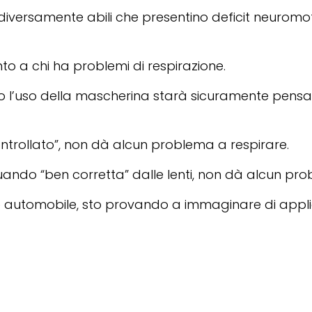
ti diversamente abili che presentino deficit neurom
to a chi ha problemi di respirazione.
 contro l’uso della mascherina starà sicuramente p
ntrollato”, non dà alcun problema a respirare.
ando “ben corretta” dalle lenti, non dà alcun pr
a e automobile, sto provando a immaginare di app