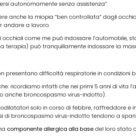
versi autonomamente senza assistenza”
ere anche la miopia “ben controllata” dagli occhia
r andare a lavoro.
li occhiali come me può indossare l’automobile, 
nza terapia) può tranquillamente indossare la mas
on presentano difficoltà respiratorie in condizioni b
che: ricordiamo infatti che nei primi 5 anni di vit
tto anche broncospasmo virus-indotto).
atatori solo in corso di febbre, raffreddore e infez
risi di broncospasmo virus-indotto tendono a spari
una
componente allergica alla base
del loro stato