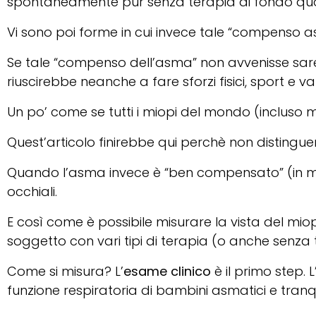
spontaneamente pur senza terapia di fondo quot
Vi sono poi forme in cui invece tale “compenso a
Se tale “compenso dell’asma” non avvenisse sa
riuscirebbe neanche a fare sforzi fisici, sport e var
Un po’ come se tutti i miopi del mondo (incluso m
Quest’articolo finirebbe qui perchè non distinguer
Quando l’asma invece è “ben compensato” (in medi
occhiali.
E così come è possibile misurare la vista del miop
soggetto con vari tipi di terapia (o anche senza 
Come si misura? L’
esame clinico
è il primo step. L
funzione respiratoria di bambini asmatici e tranqui