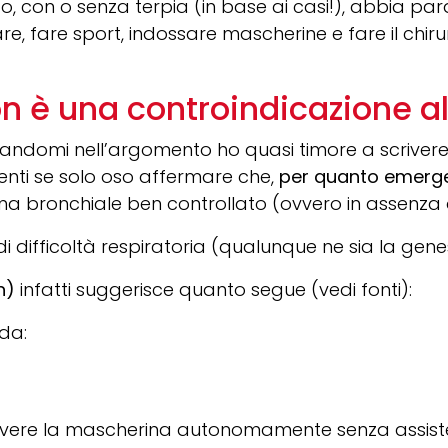
 con o senza terpia (in base ai casi!), abbia param
e, fare sport, indossare mascherine e fare il ch
on è una controindicazione a
domi nell’argomento ho quasi timore a scrivere po
nti se solo oso affermare che,
per quanto emerg
 bronchiale ben controllato (ovvero in assenza di 
 difficoltà respiratoria (qualunque ne sia la gene
on)
infatti suggerisce quanto segue (vedi fonti):
da:
uovere la mascherina autonomamente senza assist