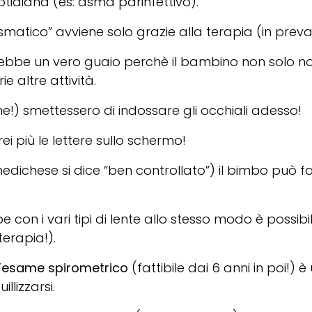
idiana (es: asma parinfettivo).
smatico” avviene solo grazie alla terapia (in prev
rebbe un vero guaio perchè il bambino non solo 
ie altre attività.
e!) smettessero di indossare gli occhiali adesso!
ei più le lettere sullo schermo!
chese si dice “ben controllato”) il bimbo può fare
e con i vari tipi di lente allo stesso modo è possibi
terapia!).
’
esame spirometrico
(fattibile dai 6 anni in poi!) 
llizzarsi.