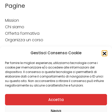
Pagine
Mission
Chi siamo
Offerta formativa
Organizza un corso
Disclamer
Gestisci Consenso Cookie
Attenzione: Le informazioni contenute in questo sito hanno
Per fornire le migliori esperienze, utilizziamo tecnologie come i
esclusivamente scopo informativo e in nessun caso possono
cookie per memorizzare e/o accedere alle informazioni del
costituire la formulazione di una diagnosi o la prescrizione di
dispositivo. Il consenso a queste tecnologie ci permetterà di
un trattamento. Le informazioni contenute nel sito non
elaborare dati come il comportamento di navigazione o ID unici
intendono e non devono in alcun modo sostituire il rapporto
su questo sito. Non acconsentire o ritirare il consenso può influire
diretto medico-paziente o la visita specialistica. Si
negativamente su alcune caratteristiche e funzioni.
raccomanda di chiedere sempre il parere del proprio
medico curante e/o di specialisti riguardo qualsiasi
Accetta
indicazione rip ortata.
Nega