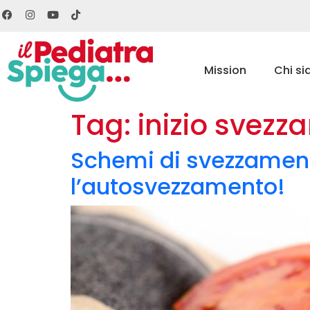
Mission
Chi s
Tag:
inizio svez
Schemi di svezzament
l’autosvezzamento!