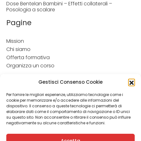
Dose Bentelan Bambini – Effetti collaterali –
Posologia a scalare
Pagine
Mission
Chi siamo
Offerta formativa
Organizza un corso
Disclamer
Gestisci Consenso Cookie
Attenzione: Le informazioni contenute in questo sito hanno
Per fornire le migliori esperienze, utilizziamo tecnologie come i
esclusivamente scopo informativo e in nessun caso possono
cookie per memorizzare e/o accedere alle informazioni del
costituire la formulazione di una diagnosi o la prescrizione di
dispositivo. Il consenso a queste tecnologie ci permetterà di
un trattamento. Le informazioni contenute nel sito non
elaborare dati come il comportamento di navigazione o ID unici
intendono e non devono in alcun modo sostituire il rapporto
su questo sito. Non acconsentire o ritirare il consenso può influire
diretto medico-paziente o la visita specialistica. Si
negativamente su alcune caratteristiche e funzioni.
raccomanda di chiedere sempre il parere del proprio
medico curante e/o di specialisti riguardo qualsiasi
Accetta
indicazione rip ortata.