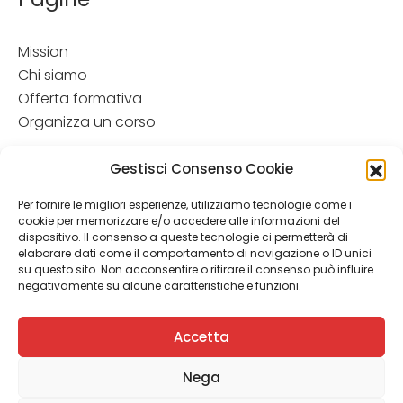
Mission
Chi siamo
Offerta formativa
Organizza un corso
Disclamer
Gestisci Consenso Cookie
Attenzione: Le informazioni contenute in questo sito hanno
Per fornire le migliori esperienze, utilizziamo tecnologie come i
esclusivamente scopo informativo e in nessun caso possono
cookie per memorizzare e/o accedere alle informazioni del
costituire la formulazione di una diagnosi o la prescrizione di
dispositivo. Il consenso a queste tecnologie ci permetterà di
un trattamento. Le informazioni contenute nel sito non
elaborare dati come il comportamento di navigazione o ID unici
intendono e non devono in alcun modo sostituire il rapporto
su questo sito. Non acconsentire o ritirare il consenso può influire
diretto medico-paziente o la visita specialistica. Si
negativamente su alcune caratteristiche e funzioni.
raccomanda di chiedere sempre il parere del proprio
medico curante e/o di specialisti riguardo qualsiasi
Accetta
indicazione rip ortata.
Nega