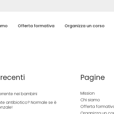
iamo
Offerta formativa
Organizza un corso
 recenti
Pagine
Mission
orrente nei bambini
Chi siamo
te antibiotico? Normale se è
Offerta formativ
enzale!
Organizza un co