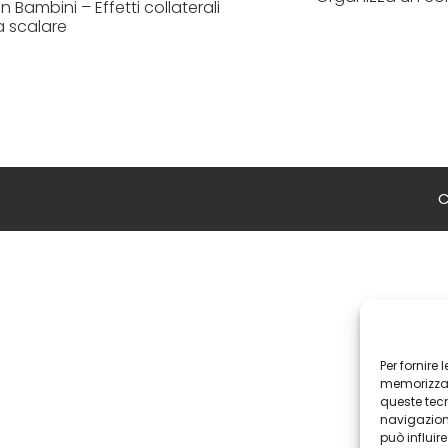
 Bambini – Effetti collaterali
a scalare
C
Per fornire
memorizzare
queste tec
navigazione
può influir