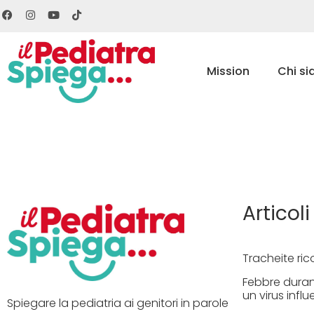
Mission
Chi s
Articoli
Tracheite ric
Febbre duran
un virus influ
Spiegare la pediatria ai genitori in parole