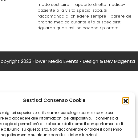
modo sostituire il rapporto diretto medico-
paziente o la visita specialistica. Si
raccomanda di chiedere sempre il parere del
proprio medico curante e/o di specialisti
riguardo qualsiasi indicazione rip ortata.
opyright 2023 Flower Media Events • Design & Dev
Magenta
Gestisci Consenso Cookie
 le migliori esperienze, utilizziamo tecnologie come i cookie per
 e/o accedere alle informazioni del dispositivo. Il consenso a
nologie ci permetterà di elaborare dati come il comportamento di
 o ID unici su questo sito. Non acconsentire o ritirare il consenso
e negativamente su alcune caratteristiche e funzioni.