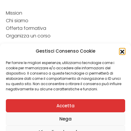
Mission
Chi siamo
Offerta formativa
Organizza un corso
Disclamer
Gestisci Consenso Cookie
Attenzione: Le informazioni contenute in questo sito hanno
Per fornire le migliori esperienze, utilizziamo tecnologie come i
esclusivamente scopo informativo e in nessun caso possono
cookie per memorizzare e/o accedere alle informazioni del
costituire la formulazione di una diagnosi o la prescrizione di
dispositivo. Il consenso a queste tecnologie ci permetterà di
un trattamento. Le informazioni contenute nel sito non
elaborare dati come il comportamento di navigazione o ID unici
intendono e non devono in alcun modo sostituire il rapporto
su questo sito. Non acconsentire o ritirare il consenso può influire
diretto medico-paziente o la visita specialistica. Si
negativamente su alcune caratteristiche e funzioni.
raccomanda di chiedere sempre il parere del proprio
medico curante e/o di specialisti riguardo qualsiasi
Accetta
indicazione rip ortata.
Nega
ilpediatraspiega.it |
Privacy Policy