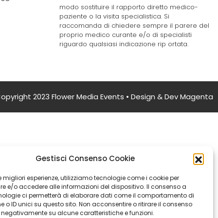
modo sostituire il rapporto diretto medico-
paziente o la visita specialistica. Si
raccomanda di chiedere sempre il parere del
proprio medico curante e/o di specialisti
riguardo qualsiasi indicazione rip ortata.
opyright 2023 Flower Media Events • Design & Dev
Magenta
Gestisci Consenso Cookie
 le migliori esperienze, utilizziamo tecnologie come i cookie per
 e/o accedere alle informazioni del dispositivo. Il consenso a
nologie ci permetterà di elaborare dati come il comportamento di
 o ID unici su questo sito. Non acconsentire o ritirare il consenso
e negativamente su alcune caratteristiche e funzioni.