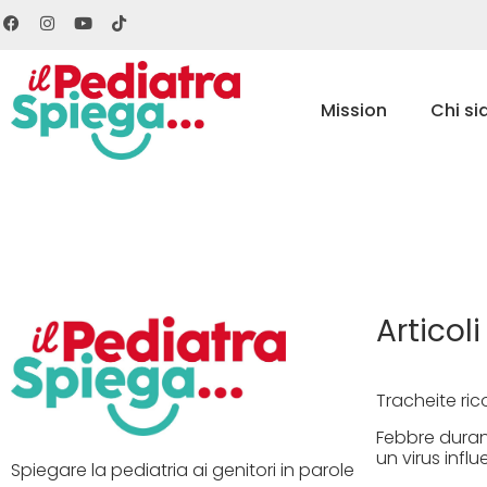
Mission
Chi s
Articoli
Tracheite ric
Febbre duran
un virus influ
Spiegare la pediatria ai genitori in parole