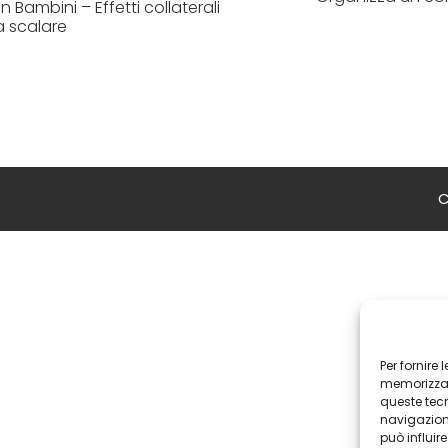
 Bambini – Effetti collaterali
a scalare
C
Per fornire
memorizzare
queste tec
navigazione
può influir