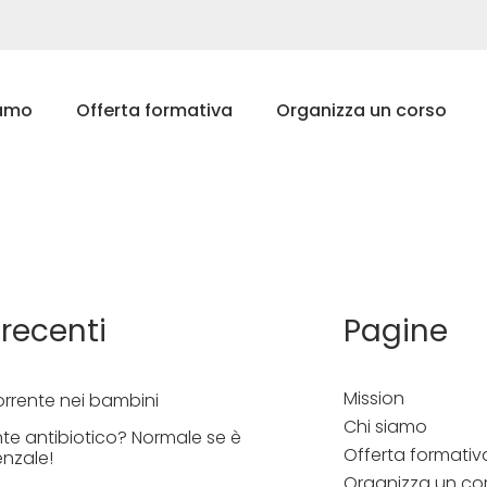
iamo
Offerta formativa
Organizza un corso
 recenti
Pagine
Mission
orrente nei bambini
Chi siamo
te antibiotico? Normale se è
Offerta formativ
enzale!
Organizza un co