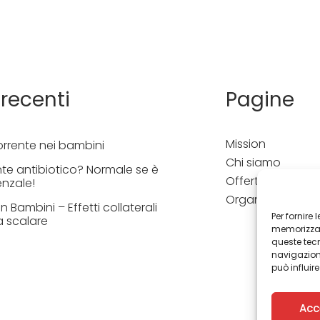
 recenti
Pagine
Mission
orrente nei bambini
Chi siamo
te antibiotico? Normale se è
Offerta formativ
enzale!
Organizza un co
 Bambini – Effetti collaterali
Per fornire
a scalare
memorizzare
queste tec
navigazione
può influir
Acc