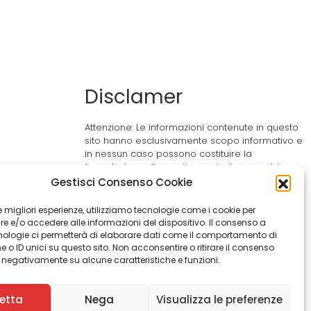
Disclamer
Attenzione: Le informazioni contenute in questo
sito hanno esclusivamente scopo informativo e
in nessun caso possono costituire la
formulazione di una diagnosi o la prescrizione
a
di un trattamento. Le informazioni contenute nel
Gestisci Consenso Cookie
rso
sito non intendono e non devono in alcun
modo sostituire il rapporto diretto medico-
 le migliori esperienze, utilizziamo tecnologie come i cookie per
paziente o la visita specialistica. Si
 e/o accedere alle informazioni del dispositivo. Il consenso a
raccomanda di chiedere sempre il parere del
nologie ci permetterà di elaborare dati come il comportamento di
proprio medico curante e/o di specialisti
 o ID unici su questo sito. Non acconsentire o ritirare il consenso
riguardo qualsiasi indicazione rip ortata.
e negativamente su alcune caratteristiche e funzioni.
etta
Nega
Visualizza le preferenze