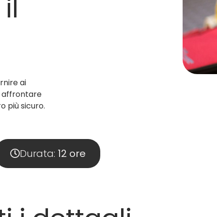
il
nire ai
 affrontare
o più sicuro.
Durata:
12 ore