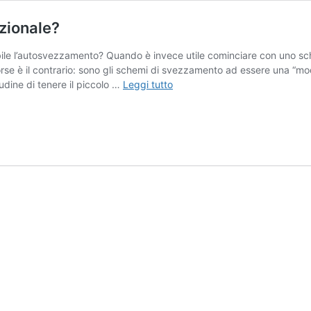
zionale?
bile l’autosvezzamento? Quando è invece utile cominciare con uno 
se è il contrario: sono gli schemi di svezzamento ad essere una “m
Autosvezzamento
tudine di tenere il piccolo …
Leggi tutto
o
Svezzamento
Tradizionale?